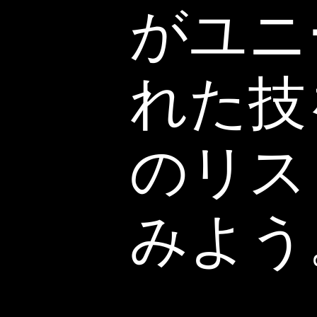
がユニ
れた技
のリス
みよう