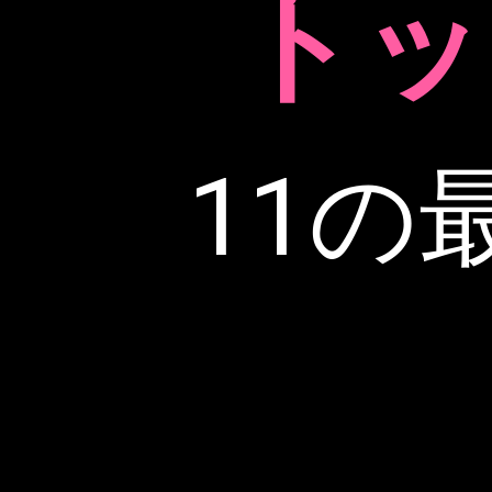
トッ
11の