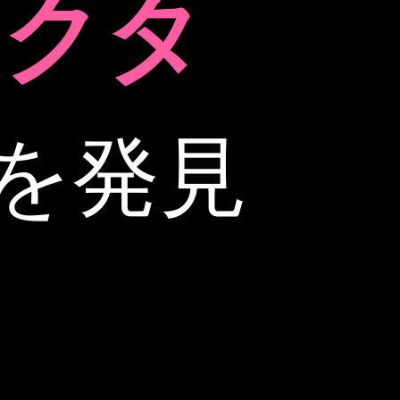
ラクタ
メを発見