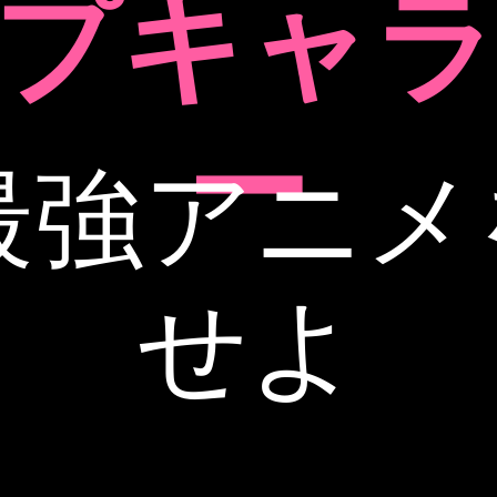
プキャ
ー
最強アニ
せよ