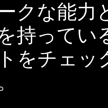
ークな能力
を持ってい
トをチェッ
。