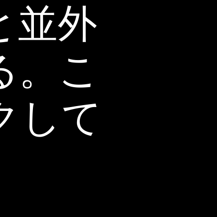
と並外
る。こ
クして