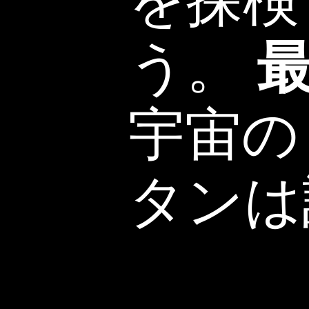
を探検
う。
宇宙
タンは