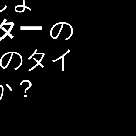
しよ
ター
の
真のタイ
か？