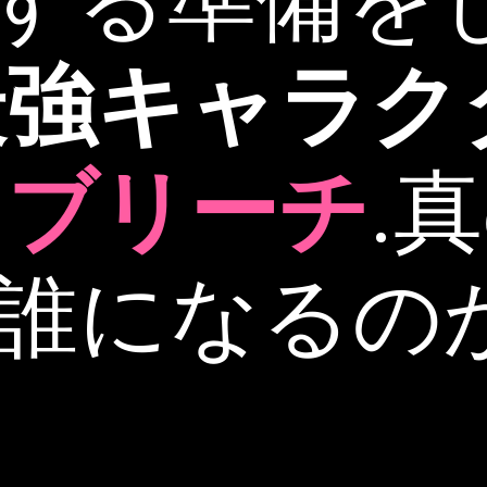
する準備を
最強キャラク
の
ブリーチ
.
誰になるの