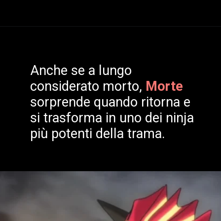
In
Oshi no Ko
,
Ruby
Anche se a lungo
Hoshino
cerca di seguire
considerato morto,
Morte
le orme della sua defunta
sorprende quando ritorna e
si trasforma in uno dei ninja
madre e diventare una
più potenti della trama.
grande pop star.