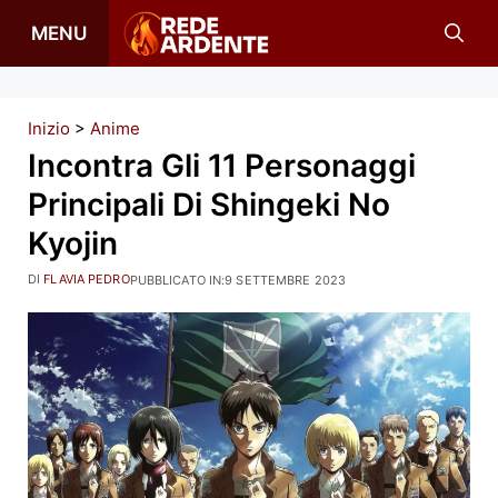
Vai
MENU
al
contenuto
Inizio
>
Anime
Incontra Gli 11 Personaggi
Principali Di Shingeki No
Kyojin
DI
FLAVIA PEDRO
PUBBLICATO IN:
9 SETTEMBRE 2023