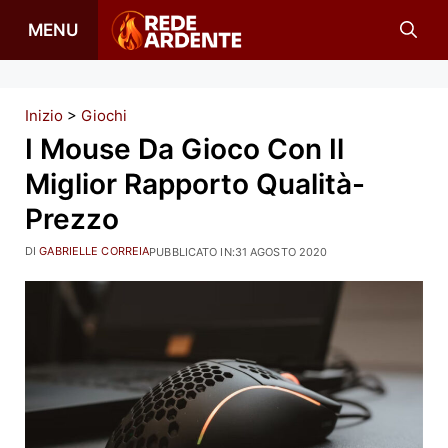
Vai
MENU
al
contenuto
Inizio
>
Giochi
I Mouse Da Gioco Con Il
Miglior Rapporto Qualità-
Prezzo
DI
GABRIELLE CORREIA
PUBBLICATO IN:
31 AGOSTO 2020