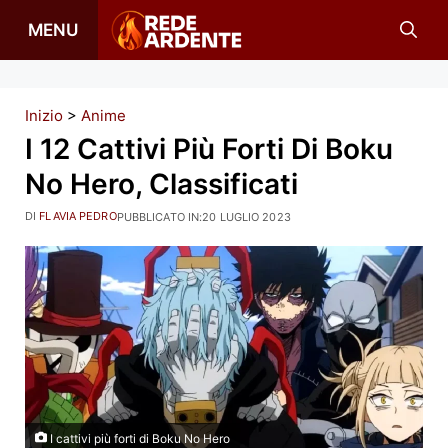
Vai
MENU
al
contenuto
Inizio
>
Anime
I 12 Cattivi Più Forti Di Boku
No Hero, Classificati
DI
FLAVIA PEDRO
PUBBLICATO IN:
20 LUGLIO 2023
I cattivi più forti di Boku No Hero