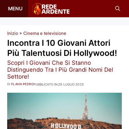
Vai
MENU
al
contenuto
Inizio
>
Cinema e televisione
Incontra I 10 Giovani Attori
Più Talentuosi Di Hollywood!
Scopri I Giovani Che Si Stanno
Distinguendo Tra I Più Grandi Nomi Del
Settore!
DI
FLAVIA PEDRO
PUBBLICATO IN:
29 LUGLIO 2025