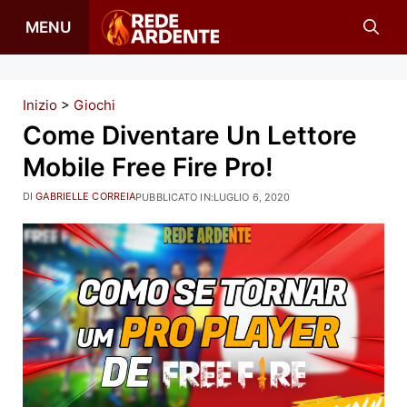
Vai
MENU
al
contenuto
Inizio
>
Giochi
Come Diventare Un Lettore
Mobile Free Fire Pro!
DI
GABRIELLE CORREIA
PUBBLICATO IN:
LUGLIO 6, 2020