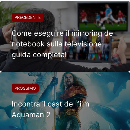
PRECEDENTE
Come eseguire il mirroring del
notebook sulla televisione:
guida completa!
PROSSIMO
Incontra il cast del film
Aquaman 2