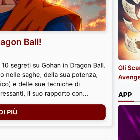
agon Ball!
, 10 segreti su Gohan in Dragon Ball.
Gli Sce
lo nelle saghe, della sua potenza,
Avenge
ico) e delle sue tecniche di
essanti, il suo rapporto con...
APP
I PIÙ