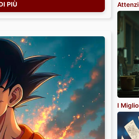
I PIÙ
Attenz
I Migli