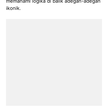
memahami logika di balik adegan-adegan
ikonik.