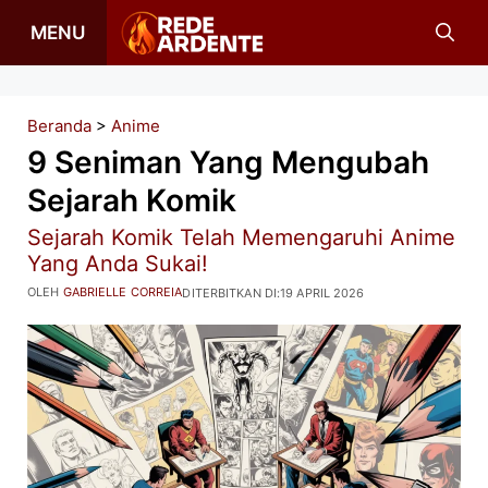
Langsung
MENU
ke
isi
Beranda
>
Anime
9 Seniman Yang Mengubah
Sejarah Komik
Sejarah Komik Telah Memengaruhi Anime
Yang Anda Sukai!
OLEH
GABRIELLE CORREIA
DITERBITKAN DI:
19 APRIL 2026