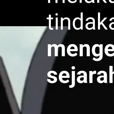
tinda
menge
sejara