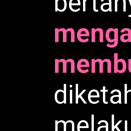
bertan
mengap
membu
diketa
melaku