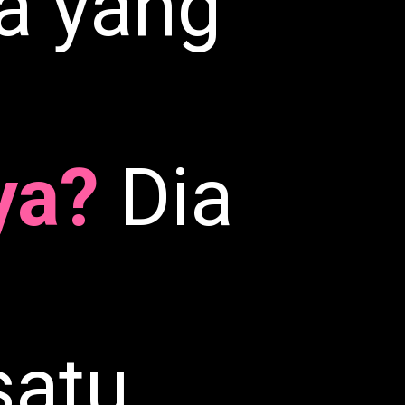
a yang
ya?
Dia
satu