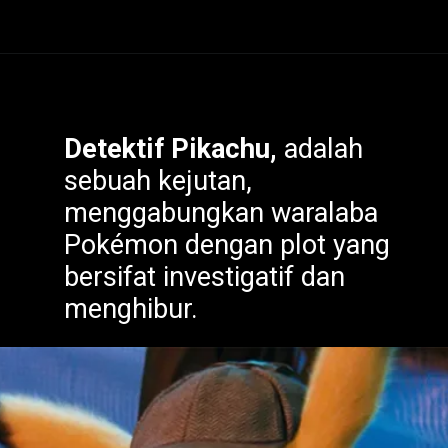
Dalam
Oshi no Ko
,
Ruby
Detektif Pikachu,
adalah
Hoshino
berusaha
sebuah kejutan,
mengikuti jejak
menggabungkan waralaba
mendiang ibunya dan
Pokémon dengan plot yang
menjadi bintang pop
bersifat investigatif dan
menghibur.
besar.