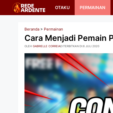
Langsung
OTAKU
PERMAINAN
ke
isi
Beranda
>
Permainan
Cara Menjadi Pemain Pr
OLEH
GABRIELLE CORREIA
DITERBITKAN DI:
6 JULI 2020