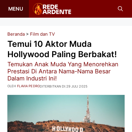
Langsung
MENU
ke
isi
Beranda
>
Film dan TV
Temui 10 Aktor Muda
Hollywood Paling Berbakat!
Temukan Anak Muda Yang Menorehkan
Prestasi Di Antara Nama-Nama Besar
Dalam Industri Ini!
OLEH
FLAVIA PEDRO
DITERBITKAN DI:
29 JULI 2025