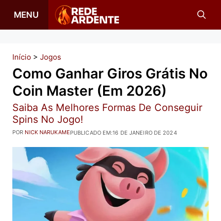
Pular
MENU
para
o
conteúdo
Início
>
Jogos
Como Ganhar Giros Grátis No
Coin Master (em 2026)
Saiba As Melhores Formas De Conseguir
Spins No Jogo!
POR
NICK NARUKAME
PUBLICADO EM:
16 DE JANEIRO DE 2024