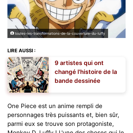
toutes-les-transformations-de-la-couverture-du-luffy
LIRE AUSSI :
9 artistes qui ont
changé l'histoire de la
bande dessinée
One Piece est un anime rempli de
personnages très puissants et, bien sûr,
parmi eux se trouve son protagoniste,
Monkey D. Luffy ! L'une des choses qui le