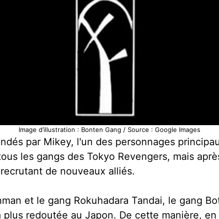
Image d’illustration : Bonten Gang / Source : Google Images
dés par Mikey, l'un des personnages principaux 
tous les gangs des Tokyo Revengers, mais après de
 recrutant de nouveaux alliés.
ahman et le gang Rokuhadara Tandai, le gang Bo
 la plus redoutée au Japon. De cette manière, e