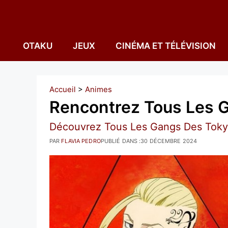
Aller
au
contenu
OTAKU
JEUX
CINÉMA ET TÉLÉVISION
Accueil
>
Animes
Rencontrez Tous Les 
Découvrez Tous Les Gangs Des Toky
PAR
FLAVIA PEDRO
PUBLIÉ DANS :
30 DÉCEMBRE 2024