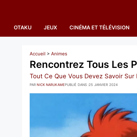
Aller
au
contenu
OTAKU
JEUX
CINÉMA ET TÉLÉVISION
Accueil
>
Animes
Rencontrez Tous Les P
Tout Ce Que Vous Devez Savoir Sur 
PAR
NICK NARUKAME
PUBLIÉ DANS :
25 JANVIER 2024