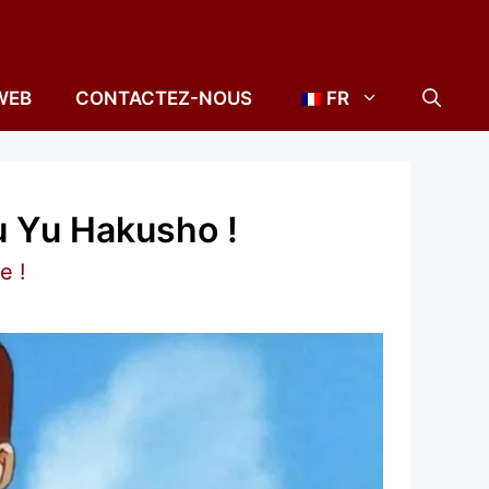
WEB
CONTACTEZ-NOUS
FR
u Yu Hakusho !
e !