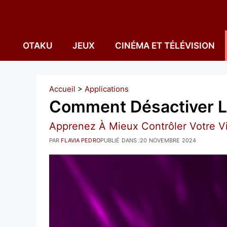
Aller
au
contenu
OTAKU
JEUX
CINÉMA ET TÉLÉVISION
Accueil
>
Applications
Comment Désactiver L
Apprenez À Mieux Contrôler Votre Vie
PAR
FLAVIA PEDRO
PUBLIÉ DANS :
20 NOVEMBRE 2024