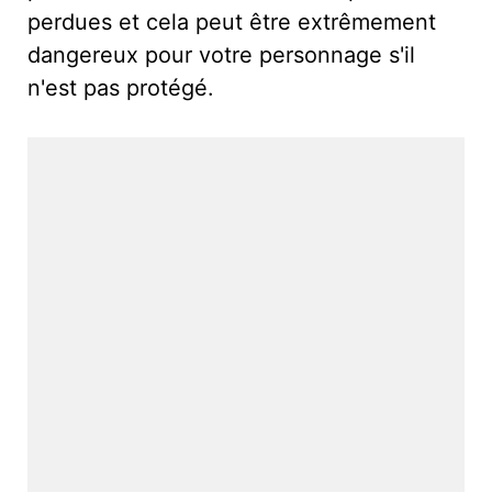
perdues et cela peut être extrêmement
dangereux pour votre personnage s'il
n'est pas protégé.