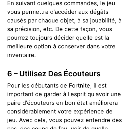
En suivant quelques commandes, le jeu
vous permettra d'accéder aux dégâts
causés par chaque objet, à sa jouabilité, à
sa précision, etc. De cette façon, vous
pourrez toujours décider quelle est la
meilleure option à conserver dans votre
inventaire.
6 – Utilisez Des Écouteurs
Pour les débutants de Fortnite, il est
important de garder à l'esprit qu'avoir une
paire d'écouteurs en bon état améliorera
considérablement votre expérience de
jeu. Avec cela, vous pouvez entendre des
pas, des coups de feu, voir de quelle