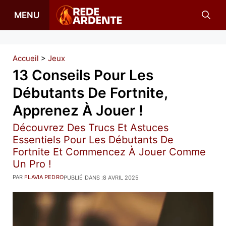
Aller
MENU
au
contenu
Accueil
>
Jeux
13 Conseils Pour Les
Débutants De Fortnite,
Apprenez À Jouer !
Découvrez Des Trucs Et Astuces
Essentiels Pour Les Débutants De
Fortnite Et Commencez À Jouer Comme
Un Pro !
PAR
FLAVIA PEDRO
PUBLIÉ DANS :
8 AVRIL 2025