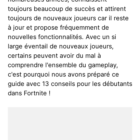
toujours beaucoup de succès et attirent
toujours de nouveaux joueurs car il reste
à jour et propose fréquemment de
nouvelles fonctionnalités. Avec un si
large éventail de nouveaux joueurs,
certains peuvent avoir du mal à
comprendre l'ensemble du gameplay,
c'est pourquoi nous avons préparé ce
guide avec 13 conseils pour les débutants
dans Fortnite !