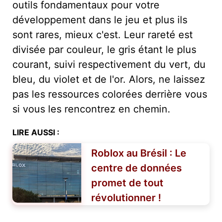
outils fondamentaux pour votre
développement dans le jeu et plus ils
sont rares, mieux c'est. Leur rareté est
divisée par couleur, le gris étant le plus
courant, suivi respectivement du vert, du
bleu, du violet et de l'or. Alors, ne laissez
pas les ressources colorées derrière vous
si vous les rencontrez en chemin.
LIRE AUSSI :
Roblox au Brésil : Le
centre de données
promet de tout
révolutionner !