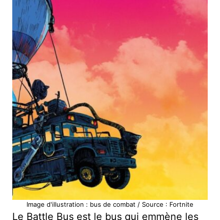
Image d'illustration : bus de combat / Source : Fortnite
Le Battle Bus est le bus qui emmène les