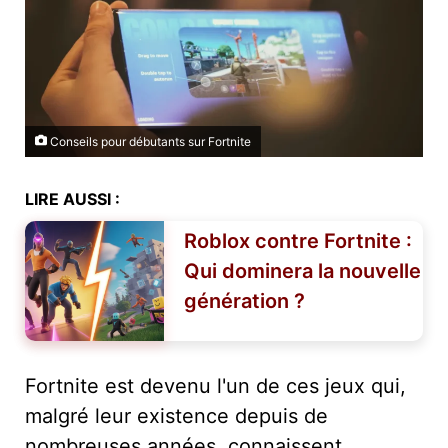
Conseils pour débutants sur Fortnite
LIRE AUSSI :
Roblox contre Fortnite :
Qui dominera la nouvelle
génération ?
Fortnite est devenu l'un de ces jeux qui,
malgré leur existence depuis de
nombreuses années, connaissent