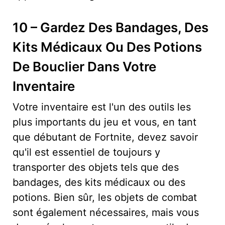
10 – Gardez Des Bandages, Des
Kits Médicaux Ou Des Potions
De Bouclier Dans Votre
Inventaire
Votre inventaire est l'un des outils les
plus importants du jeu et vous, en tant
que débutant de Fortnite, devez savoir
qu'il est essentiel de toujours y
transporter des objets tels que des
bandages, des kits médicaux ou des
potions. Bien sûr, les objets de combat
sont également nécessaires, mais vous