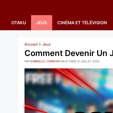
Aller
au
contenu
OTAKU
JEUX
CINÉMA ET TÉLÉVISION
Accueil
>
Jeux
Comment Devenir Un Jo
PAR
GABRIELLE CORREIA
PUBLIÉ DANS :
6 JUILLET 2020