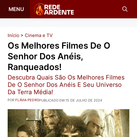
Pular
MENU
para
o
conteúdo
Início
>
Cinema e TV
Os Melhores Filmes De O
Senhor Dos Anéis,
Ranqueados!
Descubra Quais São Os Melhores Filmes
De O Senhor Dos Anéis E Seu Universo
Da Terra Média!
POR
FLÁVIA PEDRO
PUBLICADO EM:
15 DE JULHO DE 2024