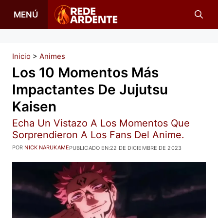
Saltar
MENÚ
al
contenido
Inicio
>
Animes
Los 10 Momentos Más
Impactantes De Jujutsu
Kaisen
Echa Un Vistazo A Los Momentos Que
Sorprendieron A Los Fans Del Anime.
POR
NICK NARUKAME
PUBLICADO EN:
22 DE DICIEMBRE DE 2023