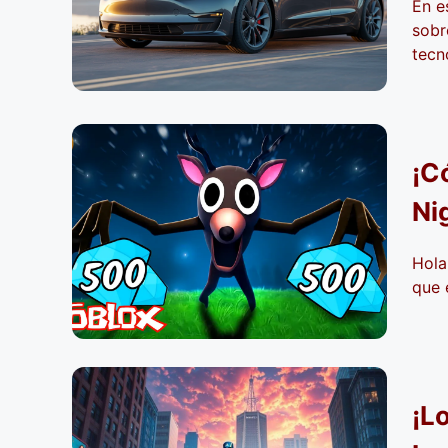
En e
sobr
tecn
¡C
Ni
Hola
que 
¡L