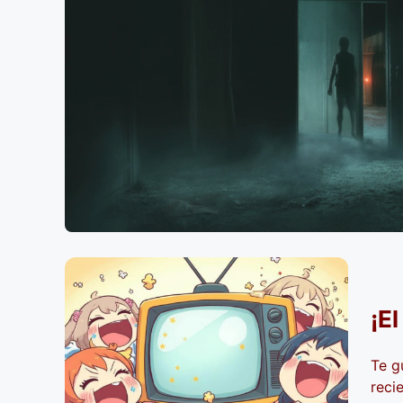
¡E
Te g
reci