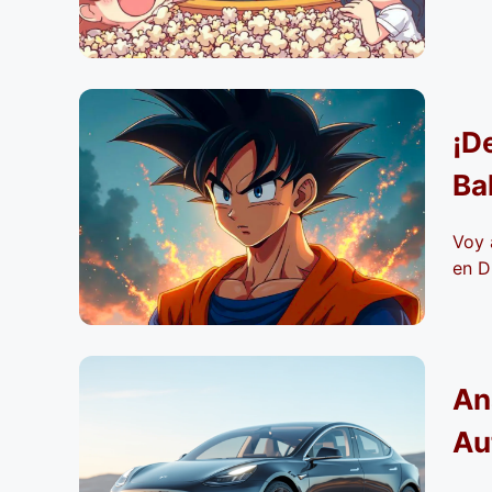
¡D
Bal
Voy 
en D
An
Au