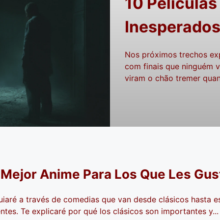
10 Películas
Inesperado
Nos próximos trechos exp
com finais que ninguém v
viram o chão tremer quan
l Mejor Anime Para Los Que Les Gust
uiaré a través de comedias que van desde clásicos hasta e
entes. Te explicaré por qué los clásicos son importantes y...