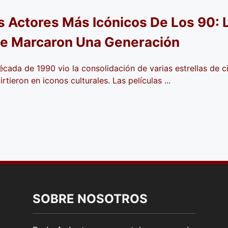
s Actores Más Icónicos De Los 90:
e Marcaron Una Generación
écada de 1990 vio la consolidación de varias estrellas de c
rtieron en iconos culturales. Las películas ...
SOBRE NOSOTROS