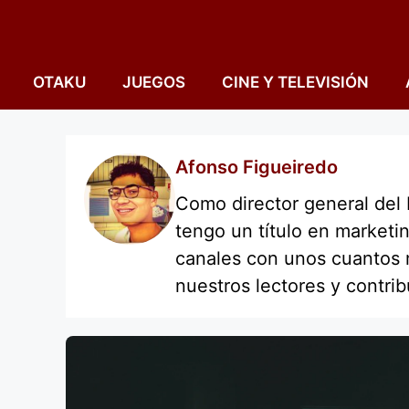
Saltar
al
contenido
OTAKU
JUEGOS
CINE Y TELEVISIÓN
Afonso Figueiredo
Como director general del
tengo un título en marketi
canales con unos cuantos m
nuestros lectores y contribu