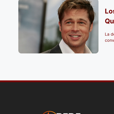
Lo
Qu
La d
convi