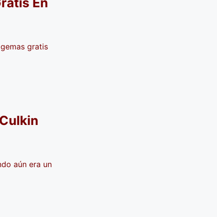
atis En
 gemas gratis
 Culkin
ndo aún era un