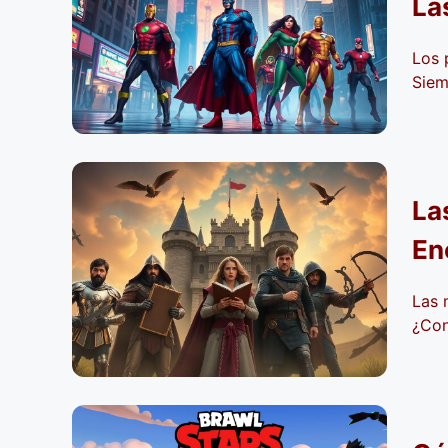
La
Los 
Siem
La
En
Las 
¿Con