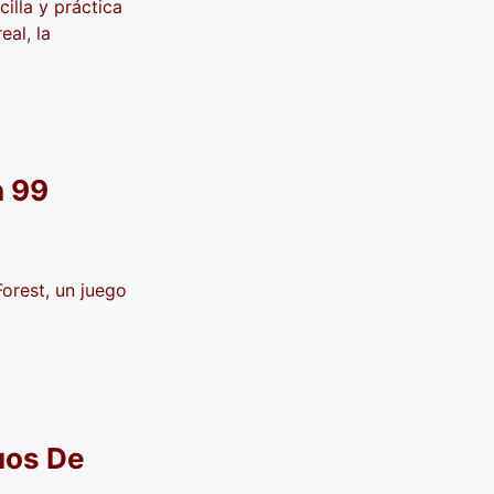
illa y práctica
eal, la
n 99
orest, un juego
uos De