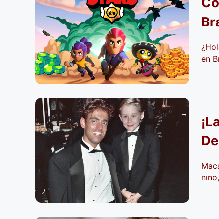
Có
Br
¿Hol
en Br
¡L
De
Maca
niño,