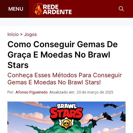
Pular
MENU
para
o
conteúdo
Início
>
Jogos
Como Conseguir Gemas De
Graça E Moedas No Brawl
Stars
Conheça Esses Métodos Para Conseguir
Gemas E Moedas No Brawl Stars!
20 de março de 2025
Por:
Afonso Figueiredo
Atualizado em: